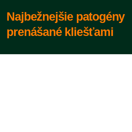
Skip
to
Najbežnejšie patogény
content
prenášané kliešťami