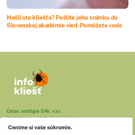
Našli ste kliešťa? Pošlite jeho snímku do
Slovenskej akadémie vied. Pomôžete vede
Ústav zoológie SAV, v.v.i.
Oddelenie medicínskej zoológie
Dúbravská cesta 9
Ceníme si vaše súkromie.
845 06 Bratislava