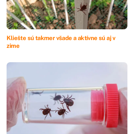
Kliešte sú takmer všade a aktívne sú aj v
zime