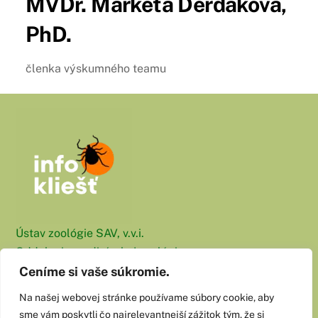
MVDr. Markéta Derdáková,
PhD.
členka výskumného teamu
Ústav zoológie SAV, v.v.i.
Oddelenie medicínskej zoológie
Dúbravská cesta 9
Ceníme si vaše súkromie.
845 06 Bratislava
Na našej webovej stránke používame súbory cookie, aby
sme vám poskytli čo najrelevantnejší zážitok tým, že si