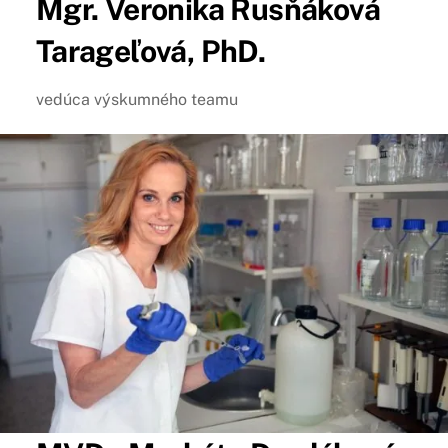
Mgr.
Veronika
Rusňáková
Tarageľová, PhD.
vedúca výskumného teamu