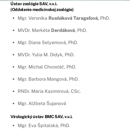
Ústav zoológie SAV, v.v.i.
(Oddelenie medicínskej zoológie)
Mgr. Veronika
Rusňáková Tarageľová,
PhD.
MVDr. Markéta
Derdáková
, PhD.
Mgr. Diana Selyemová, PhD.
MVDr. Yulia M. Didyk, PhD.
Mgr. Michal Chvostáč, PhD.
Mgr. Barbora Mangová, PhD.
RNDr. Mária Kazimírová, CSc.
Mgr. Alžbeta Šujanová
Virologický ústav BMC SAV, v.v.i.
Mgr. Eva Špitalská, PhD.