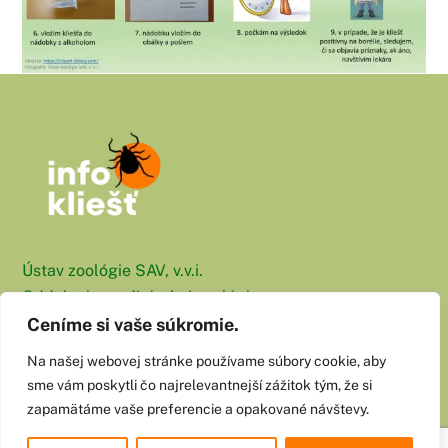
Ústav zoológie SAV, v.v.i.
Oddelenie medicínskej zoológie
Dúbravská cesta 9
Ceníme si vaše súkromie.
845 06 Bratislava
Na našej webovej stránke používame súbory cookie, aby
sme vám poskytli čo najrelevantnejší zážitok tým, že si
E-mail: info@infokliest.sk
zapamätáme vaše preferencie a opakované návštevy.
©
Info kliešť
2026