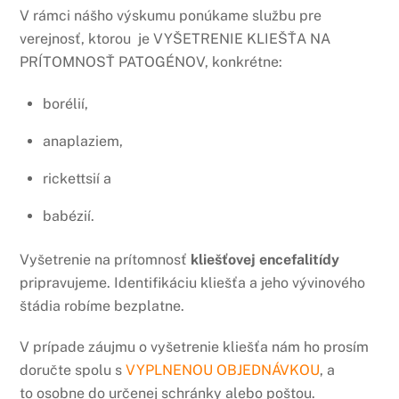
V rámci nášho výskumu ponúkame službu pre
verejnosť, ktorou je VYŠETRENIE KLIEŠŤA NA
PRÍTOMNOSŤ PATOGÉNOV, konkrétne:
borélií,
anaplaziem,
rickettsií a
babézií.
Vyšetrenie na prítomnosť
kliešťovej encefalitídy
pripravujeme. Identifikáciu kliešťa a jeho vývinového
štádia robíme bezplatne.
V prípade záujmu o vyšetrenie kliešťa nám ho prosím
doručte spolu s
VYPLNENOU OBJEDNÁVKOU
, a
to osobne do určenej schránky alebo poštou.