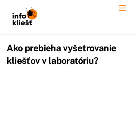
Skip
Men
to
content
Ako prebieha vyšetrovanie
kliešťov v laboratóriu?