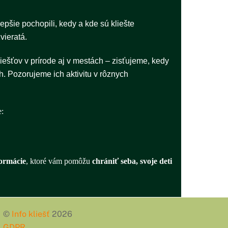
 lepšie pochopili, kedy a kde sú kliešte
vieratá.
iešťov v prírode aj v mestách – zisťujeme, kedy
ch. Pozorujeme ich aktivitu v rôznych
e:
formácie
, ktoré vám pomôžu
chrániť seba, svoje deti
©
Info kliešť
2026
GDPR