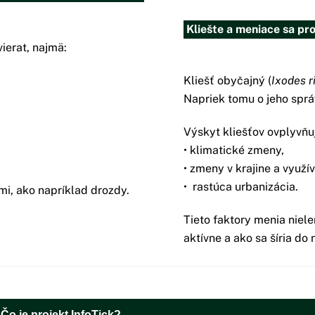
Kliešte a meniace sa pro
vierat, najmä:
Kliešť obyčajný (
Ixodes r
Napriek tomu o jeho sprá
Výskyt kliešťov ovplyvňu
• klimatické zmeny,
• zmeny v krajine a využí
• rastúca urbanizácia.
i, ako napríklad drozdy.
Tieto faktory menia nielen
aktívne a ako sa šíria do 
️
Čo je projekt InfoTick?