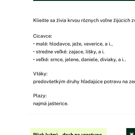
Kliešte sa živia krvou rôznych voľne žijúcich z
Cicavce:
• malé: hlodavce, ježe, veverice, a i.,
• stredne veľké: zajace, líšky, a i.
• veľké: srnce, jelene, daniele, diviaky, a i..
Vtáky:
predovšetkým druhy hľadajúce potravu na zem
Plazy:
najmä jašterice.
Pijak lužný – druh na vzostupe
🕷