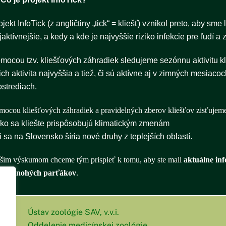
ojekt InfoTick (z angličtiny „tick“ = kliešť) vznikol preto, aby sme
jaktívnejšie, a kedy a kde je najvyššie riziko infekcie pre ľudí a z
mocou tzv. kliešťových záhradiek sledujeme sezónnu aktivitu kl
 ich aktivita najvyššia a tiež, či sú aktívne aj v zimných mesiaco
ostrediach.
mocou kliešťových záhradiek a pravidelných zberov kliešťov zisťujem
ako sa kliešte prispôsobujú klimatickým zmenám
či sa na Slovensko šíria nové druhy z teplejších oblastí.
šim výskumom chceme tým prispieť k tomu, aby ste mali
aktuálne in
 štvornohých parťákov
.
Ústav zoológie SAV, v.v.i.
Oddelenie medicínskej zoológie