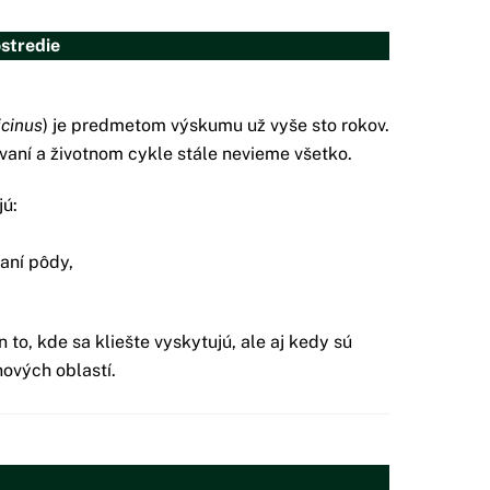
stredie
icinus
) je predmetom výskumu už vyše sto rokov.
vaní a životnom cykle stále nevieme všetko.
jú:
vaní pôdy,
 to, kde sa kliešte vyskytujú, ale aj kedy sú
nových oblastí.