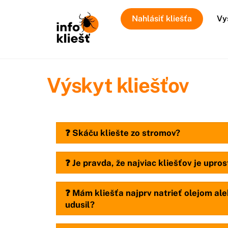
Skip
Nahlásiť kliešťa
Vy
to
content
Výskyt kliešťov
❓ Skáču kliešte zo stromov?
❓ Je pravda, že najviac kliešťov je upros
❓ Mám kliešťa najprv natrieť olejom al
udusil?