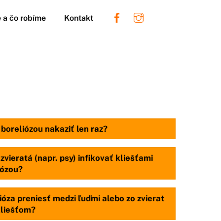
 a čo robíme
Kontakt
oreliózou nakaziť len raz?
vieratá (napr. psy) infikovať kliešťami
iózou?
ióza preniesť medzi ľuďmi alebo zo zvierat
kliešťom?