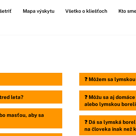
šetriť
Mapa výskytu
Všetko o kliešťoch
Kto sme
❓ Môžem sa lymskou b
tred leta?
❓ Môžu sa aj domáce z
alebo lymskou borel
ebo masťou, aby sa
❓ Dá sa lymská borel
na človeka inak než 