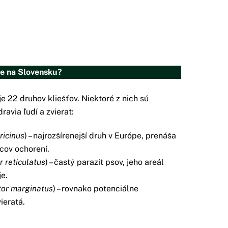
je na Slovensku?
 22 druhov kliešťov. Niektoré z nich sú
ravia ľudí a zvierat:
ricinus
) – najrozšírenejší druh v Európe, prenáša
cov ochorení.
 reticulatus
) – častý parazit psov, jeho areál
e.
or marginatus
) – rovnako potenciálne
ieratá.