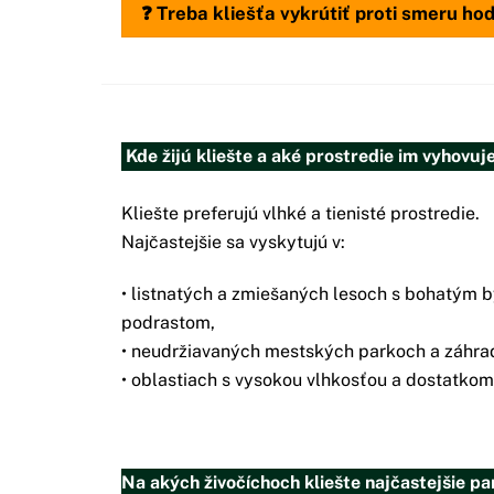
❓ Treba kliešťa vykrútiť proti smeru ho
Kde žijú kliešte a aké prostredie im vyhovuj
Kliešte preferujú vlhké a tienisté prostredie.
Najčastejšie sa vyskytujú v:
• listnatých a zmiešaných lesoch s bohatým 
podrastom,
• neudržiavaných mestských parkoch a záhra
• oblastiach s vysokou vlhkosťou a dostatkom 
Na akých živočíchoch kliešte najčastejšie pa