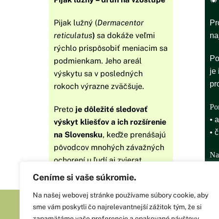
Pijak lužný (
Dermacentor
Pr
reticulatus
)
sa dokáže veľmi
na
rýchlo prispôsobiť meniacim sa
Po
podmienkam. J
eho areál
je
výskytu sa v posledných
pr
rokoch výrazne zväčšuje.
Po
Preto
je dôležité sledovať
• 
výskyt kliešťov a ich rozšírenie
• 
na Slovensku
, keďže prenášajú
pôvodcov mnohých závažných
Na
ochorení u ľudí aj zvierat.
aj
Ceníme si vaše súkromie.
Na našej webovej stránke používame súbory cookie, aby
sme vám poskytli čo najrelevantnejší zážitok tým, že si
zapamätáme vaše preferencie a opakované návštevy.