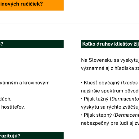
dinových ručičiek?
e?
Koľko druhov kliešťov ži
Na Slovensku sa vyskytuje
významné aj z hľadiska zd
bylinným a krovinovým
• Kliešť obyčajný (
Ixodes 
najširšie spektrum pôvod
dách,
• Pijak lužný (
Dermacentor
hostiteľov.
výskytu sa rýchlo zväčšuj
• Pijak stepný (
Dermacent
nebezpečný pre ľudí aj zv
razitujú?