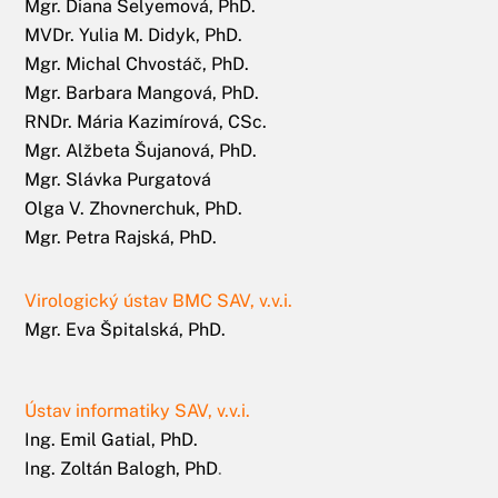
Mgr. Diana Selyemová, PhD.
MVDr. Yulia M. Didyk, PhD.
Mgr. Michal Chvostáč, PhD.
Mgr. Barbara Mangová, PhD.
RNDr. Mária Kazimírová, CSc.
Mgr. Alžbeta Šujanová, PhD.
Mgr. Slávka Purgatová
Olga V. Zhovnerchuk, PhD.
Mgr. Petra Rajská, PhD.
Virologický ústav BMC SAV, v.v.i.
Mgr. Eva Špitalská, PhD.
Ústav informatiky SAV, v.v.i.
Ing. Emil Gatial, PhD.
Ing. Zoltán Balogh, PhD
.