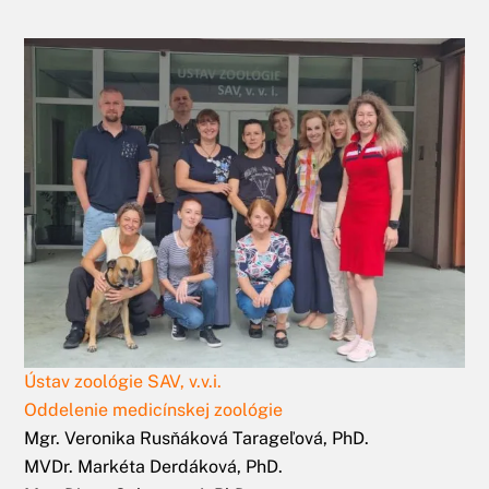
Ústav zoológie SAV, v.v.i.
Oddelenie medicínskej zoológie
Mgr. Veronika Rusňáková Tarageľová, PhD.
MVDr. Markéta Derdáková, PhD.