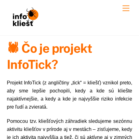
Skip
Men
to
content
🕷️ Čo je projekt
InfoTick?
Projekt InfoTick (z angličtiny „tick“ = kliešť) vznikol preto,
aby sme lepšie pochopili, kedy a kde sú kliešte
najaktívnejšie, a kedy a kde je najvyššie riziko infekcie
pre ľudí a zvieratá.
Pomocou tzv. kliešťových záhradiek sledujeme sezónnu
aktivitu kliešťov v prírode aj v mestách – zisťujeme, kedy
je ich aktivita najvyššia a tiež, či sú aktívne aj v zimných