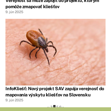
Verejnosť sa môže zapojiť do projektu, ktorým
pomôže zmapovať kliešťov
9
.
jún
2025
InfoKliešť: Nový projekt SAV zapája verejnosť do
mapovania výskytu kliešťov na Slovensku
9
.
jún
2025
«
‹
3
4
5
6
›
»