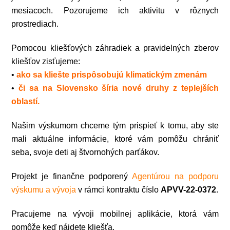
mesiacoch. Pozorujeme ich aktivitu v rôznych
prostrediach.
Pomocou kliešťových záhradiek a pravidelných zberov
kliešťov zisťujeme:
•
ako sa kliešte prispôsobujú klimatickým zmenám
•
či sa na Slovensko šíria nové druhy z teplejších
oblastí.
Našim výskumom chceme tým prispieť k tomu, aby ste
mali aktuálne informácie, ktoré vám pomôžu chrániť
seba, svoje deti aj štvornohých
parťákov
.
Projekt je finančne podporený
Agentúrou na podporu
výskumu a vývoja
v rámci kontraktu číslo
APVV-22-0372
.
Pracujeme na vývoji mobilnej aplikácie, ktorá vám
pomôže keď nájdete kliešťa.