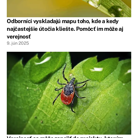
Odborníci vyskladajú mapu toho, kde a kedy
najčastejšie útočia kliešte. Pomôcť im môže aj
verejnosť
9
.
jún
2025