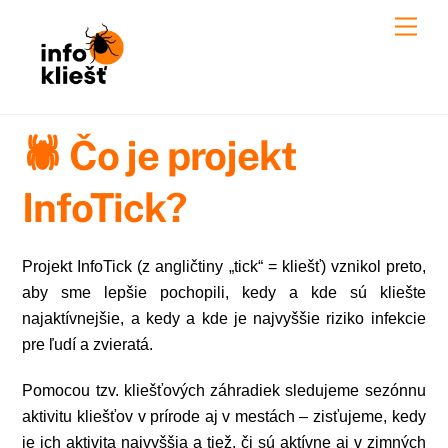
Skip
Men
to
content
🕷️ Čo je projekt
InfoTick?
Projekt InfoTick (z angličtiny „tick“ = kliešť) vznikol preto,
aby sme lepšie pochopili, kedy a kde sú kliešte
najaktívnejšie, a kedy a kde je najvyššie riziko infekcie
pre ľudí a zvieratá.
Pomocou tzv. kliešťových záhradiek sledujeme sezónnu
aktivitu kliešťov v prírode aj v mestách – zisťujeme, kedy
je ich aktivita najvyššia a tiež, či sú aktívne aj v zimných