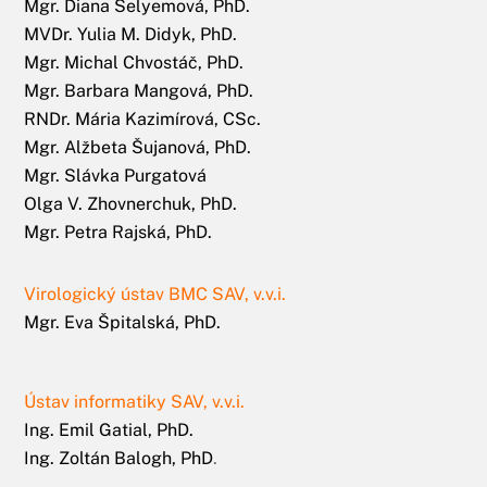
Mgr. Diana Selyemová, PhD.
MVDr. Yulia M. Didyk, PhD.
Mgr. Michal Chvostáč, PhD.
Mgr. Barbara Mangová, PhD.
RNDr. Mária Kazimírová, CSc.
Mgr. Alžbeta Šujanová, PhD.
Mgr. Slávka Purgatová
Olga V. Zhovnerchuk, PhD.
Mgr. Petra Rajská, PhD.
Virologický ústav BMC SAV, v.v.i.
Mgr. Eva Špitalská, PhD.
Ústav informatiky SAV, v.v.i.
Ing. Emil Gatial, PhD.
Ing. Zoltán Balogh, PhD
.