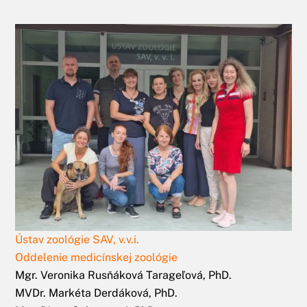
Ústav zoológie SAV, v.v.i.
Oddelenie medicínskej zoológie
Mgr. Veronika Rusňáková Tarageľová, PhD.
MVDr. Markéta Derdáková, PhD.