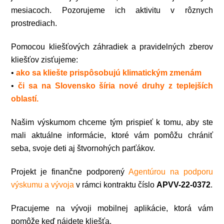
mesiacoch. Pozorujeme ich aktivitu v rôznych
prostrediach.
Pomocou kliešťových záhradiek a pravidelných zberov
kliešťov zisťujeme:
•
ako sa kliešte prispôsobujú klimatickým zmenám
•
či sa na Slovensko šíria nové druhy z teplejších
oblastí.
Našim výskumom chceme tým prispieť k tomu, aby ste
mali aktuálne informácie, ktoré vám pomôžu chrániť
seba, svoje deti aj štvornohých
parťákov
.
Projekt je finančne podporený
Agentúrou na podporu
výskumu a vývoja
v rámci kontraktu číslo
APVV-22-0372
.
Pracujeme na vývoji mobilnej aplikácie, ktorá vám
pomôže keď nájdete kliešťa.